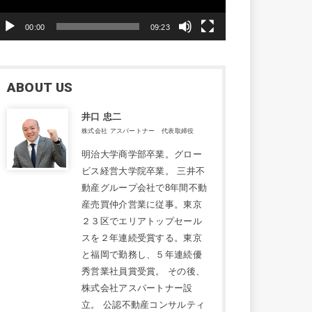
ヤ
00:00
09:23
ー
ABOUT US
井口 忠二
株式会社 アスパートナー 代表取締役
明治大学商学部卒業。グロー
ビス経営大学院卒業。 三井不
動産グループ会社で8年間不動
産売買仲介営業に従事。東京
２３区でエリアトップセール
スを２年連続受賞する。東京
と福岡で勤務し、５年連続優
秀営業社員賞受賞。 その後、
株式会社アスパートナー設
立。 公認不動産コンサルティ