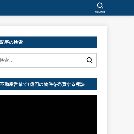
SEARCH
記事の検索
検
索:
不動産営業で1億円の物件を売買する秘訣
動
画
プ
レ
ー